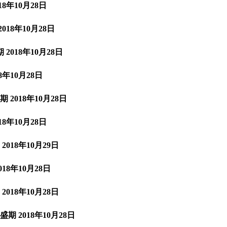
8年10月28日
18年10月28日
018年10月28日
年10月28日
2018年10月28日
8年10月28日
018年10月29日
18年10月28日
018年10月28日
 2018年10月28日