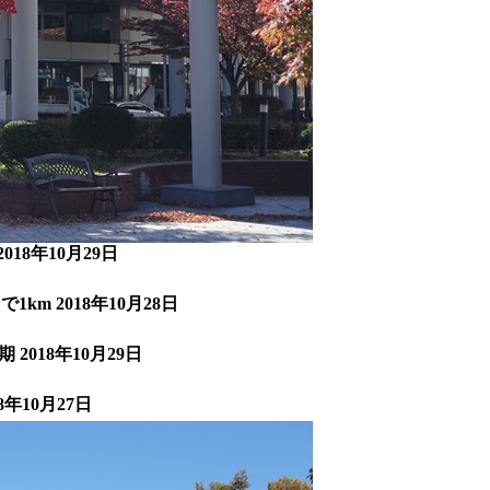
18年10月29日
km 2018年10月28日
2018年10月29日
年10月27日