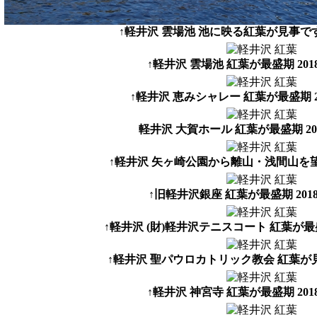
↑軽井沢 雲場池 池に映る紅葉が見事です 2
↑軽井沢 雲場池 紅葉が最盛期 2018
↑軽井沢 恵みシャレー 紅葉が最盛期 20
軽井沢 大賀ホール 紅葉が最盛期 201
↑軽井沢 矢ヶ崎公園から離山・浅間山を望む 
↑旧軽井沢銀座 紅葉が最盛期 2018
↑軽井沢 (財)軽井沢テニスコート 紅葉が最盛期
↑軽井沢 聖パウロカトリック教会 紅葉が見頃 
↑軽井沢 神宮寺 紅葉が最盛期 2018