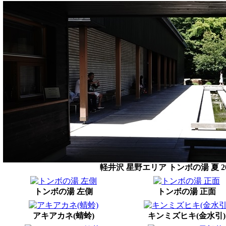
軽井沢 星野エリア トンボの湯 夏 20
トンボの湯 左側
トンボの湯 正面
アキアカネ(蜻蛉)
キンミズヒキ(金水引)