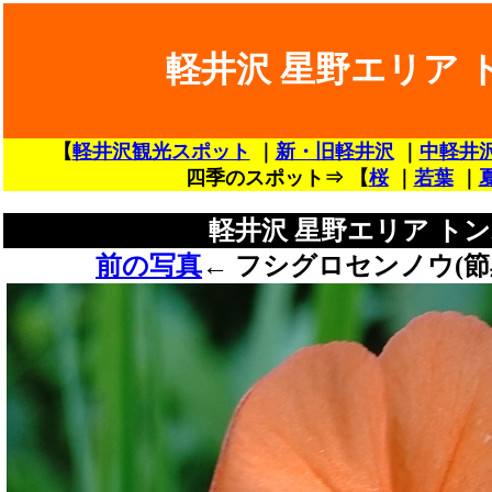
軽井沢 星野エリア 
【
軽井沢観光スポット
｜
新・旧軽井沢
｜
中軽井
四季のスポット⇒ 【
桜
｜
若葉
｜
軽井沢 星野エリア トン
前の写真
←
フシグロセンノウ(節