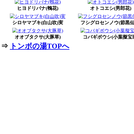
ヒヨドリバナ(鵯花)
オトコエシ(男郎花)
シロヤマブキ(白山吹)実
フシグロセンノウ(節黒仙
オオブタクサ(大豚草)
コバギボウシ(小葉擬宝
⇒
トンボの湯TOPへ