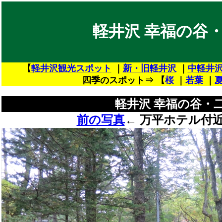
軽井沢 幸福の谷
【
軽井沢観光スポット
｜
新・旧軽井沢
｜
中軽井
四季のスポット⇒ 【
桜
｜
若葉
｜
軽井沢 幸福の谷・
前の写真
←
万平ホテル付