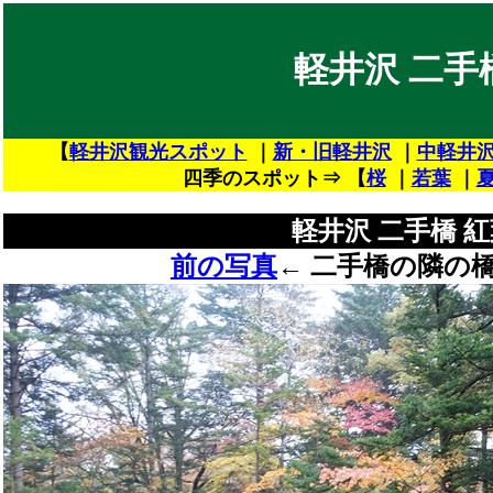
軽井沢 二手
【
軽井沢観光スポット
｜
新・旧軽井沢
｜
中軽井
四季のスポット⇒ 【
桜
｜
若葉
｜
軽井沢 二手橋 
前の写真
←
二手橋の隣の